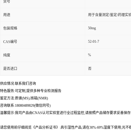
货号
用途
用于含量测定/鉴定/药理实
50mg
包装规格
52-01-7
CAS编号
%
纯度
是否进口
否
供应情况:联系我们咨询
特色服务:可定制,提供多种专业检测报告
鉴定方法:质谱(MS),核磁(NMR)
咨询联系:18080489829(微信同号)
温馨提示:我司产品由CNAS认可实验室进行全过程监控,请按照产品储存要求妥善保存
请您使用前仔细阅览《产品分析证书》:具引湿性产品,请在30%-69%湿度下使用;光