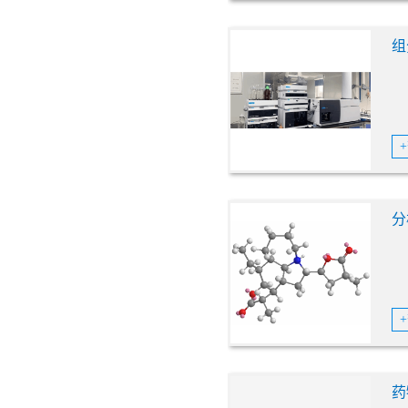
组
分
药