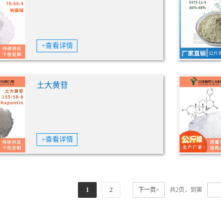
+查看详情
土大黄苷
+查看详情
1
2
下一页>
共2页，到第