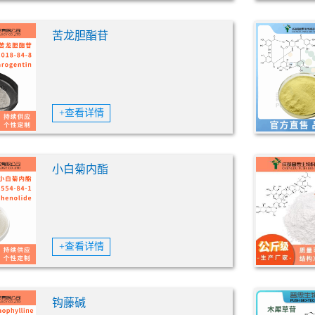
苦龙胆酯苷
+查看详情
小白菊内酯
+查看详情
钩藤碱