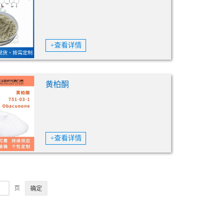
+查看详情
黄柏酮
+查看详情
页