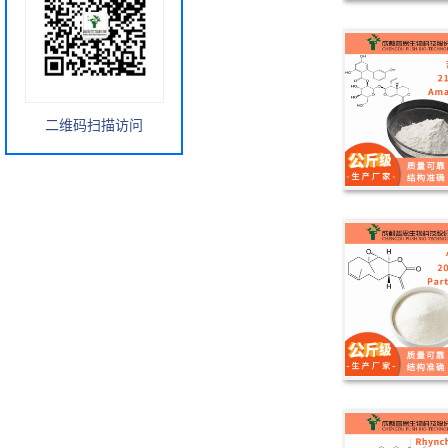
二维码扫描访问