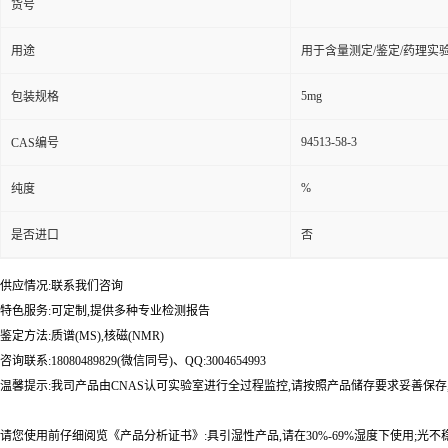
货号
用途
用于含量测定/鉴定/药理实
5mg
包装规格
94513-58-3
CAS编号
%
纯度
是否进口
否
供应情况:联系我们咨询
特色服务:可定制,提供多种专业检测报告
鉴定方法:质谱(MS),核磁(NMR)
咨询联系:18080489829(微信同号)、QQ:3004654993
温馨提示:我司产品由CNAS认可实验室进行全过程监控,请按照产品储存要求妥善保存
请您使用前仔细阅览《产品分析证书》:具引湿性产品,请在30%-69%湿度下使用;光