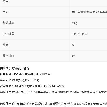
货号
用途
用于含量测定/鉴定/药理实
5mg
包装规格
346434-45-5
CAS编号
%
纯度
是否进口
否
供应情况:联系我们咨询
特色服务:可定制,提供多种专业检测报告
鉴定方法:质谱(MS),核磁(NMR)
咨询联系:18080489829(微信同号)、QQ:3004654993
温馨提示:我司产品由CNAS认可实验室进行全过程监控,请按照产品储存要求妥善保存
请您使用前仔细阅览《产品分析证书》:具引湿性产品,请在30%-69%湿度下使用;光