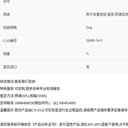
货号
用途
用于含量测定/鉴定/药理实
5mg
包装规格
58480-54-9
CAS编号
%
纯度
是否进口
否
供应情况:联系我们咨询
特色服务:可定制,提供多种专业检测报告
鉴定方法:质谱(MS),核磁(NMR)
咨询联系:18080489829(微信同号)、QQ:3004654993
温馨提示:我司产品由CNAS认可实验室进行全过程监控,请按照产品储存要求妥善保存
请您使用前仔细阅览《产品分析证书》:具引湿性产品,请在30%-69%湿度下使用;光