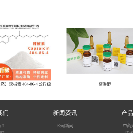
然）辣椒素|404-86-4|公斤级
檀香醇
我们
新闻资讯
产
简介
公司新闻
中药