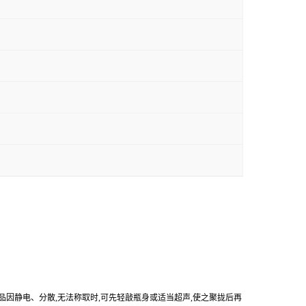
产品因静电、分散,无法称取时,可先轻敲瓶身或适当超声,使之聚拢后再