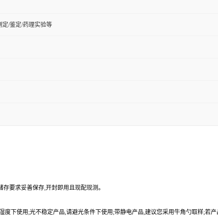
定/鉴定/药理实验等
品储存要求妥善保存,开封即用且现配现测。
9%湿度下使用;光不稳定产品,请避光条件下使用;带静电产品,建议您采用牛角勺取样;若