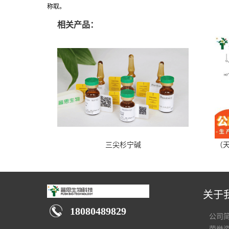
称取。
相关产品：
三尖杉宁碱
（天
关于
18080489829
公司