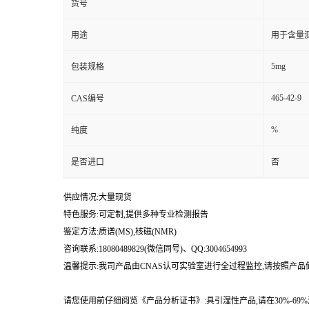
货号
用途
用于含量测
5mg
包装规格
465-42-9
CAS编号
%
纯度
是否进口
否
供应情况:大量现货
特色服务:可定制,提供多种专业检测报告
鉴定方法:质谱(MS),核磁(NMR)
咨询联系:18080489829(微信同号)、QQ:3004654993
温馨提示:我司产品由CNAS认可实验室进行全过程监控,请按照产
请您使用前仔细阅览《产品分析证书》:具引湿性产品,请在30%-6