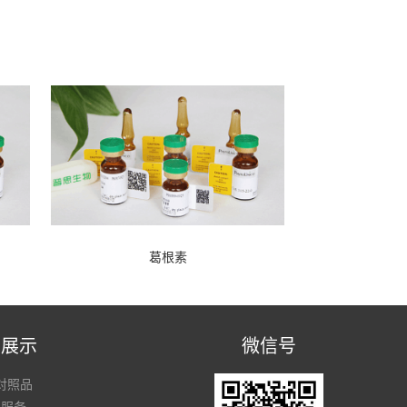
葛根素
品展示
微信号
对照品