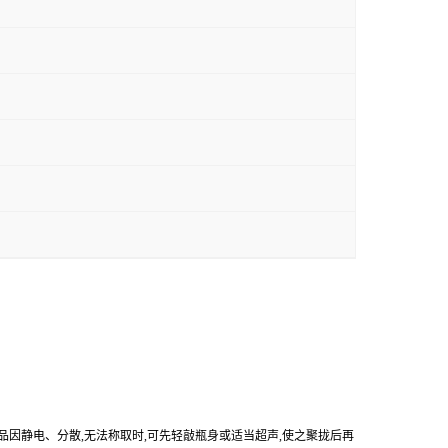
产品因静电、分散,无法称取时,可先轻敲瓶身或适当超声,使之聚拢后再