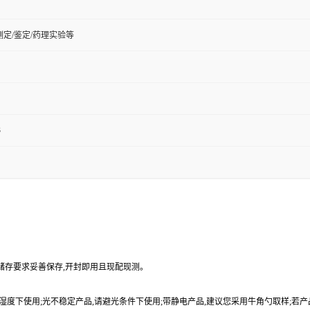
定/鉴定/药理实验等
3
品储存要求妥善保存,开封即用且现配现测。
9%湿度下使用;光不稳定产品,请避光条件下使用;带静电产品,建议您采用牛角勺取样;若