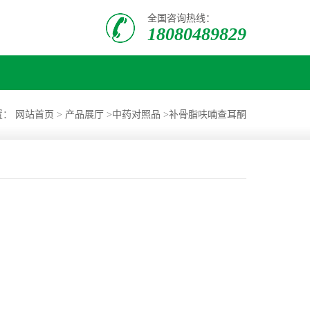
全国咨询热线：
18080489829
置：
网站首页
>
产品展厅
>
中药对照品
>
补骨脂呋喃查耳酮