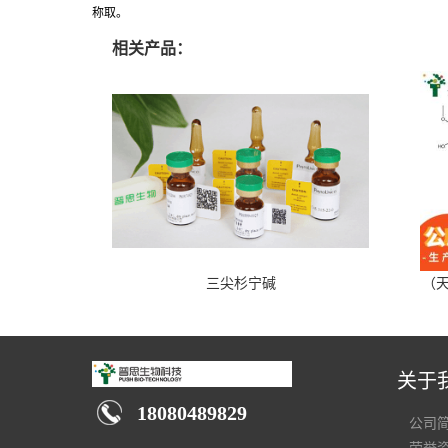
称取。
相关产品：
三尖杉宁碱
（天
关于
18080489829
公司