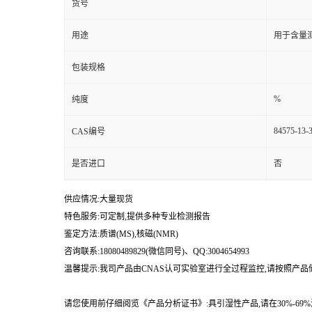
货号
用途
用于含量测
包装规格
%
纯度
84575-13-
CAS编号
是否进口
否
供应情况:大量现货
特色服务:可定制,提供多种专业检测报告
鉴定方法:质谱(MS),核磁(NMR)
咨询联系:18080489829(微信同号)、QQ:3004654993
温馨提示:我司产品由CNAS认可实验室进行全过程监控,请按照产
请您使用前仔细阅览《产品分析证书》:具引湿性产品,请在30%-6