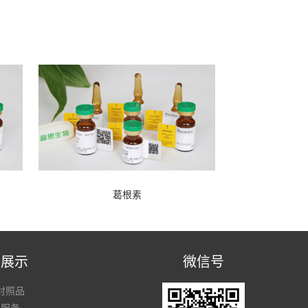
葛根素
品展示
微信号
对照品