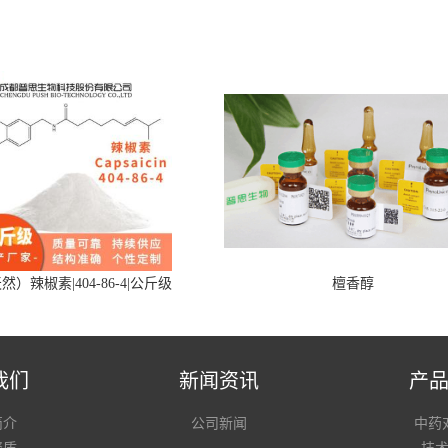
然）辣椒素|404-86-4|公斤级
檀香醇
我们
新闻资讯
产
简介
公司新闻
中药