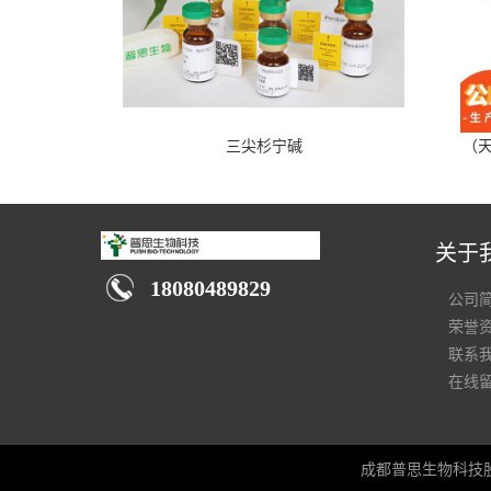
三尖杉宁碱
（天
关于
18080489829
公司
荣誉
联系
在线
成都普思生物科技