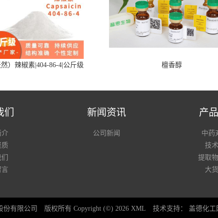
然）辣椒素|404-86-4|公斤级
檀香醇
我们
新闻资讯
产
简介
公司新闻
中药
资质
技
我们
提取
留言
大
股份有限公司
版权所有 Copyright (©) 2026
XML
技术支持：
盖德化工