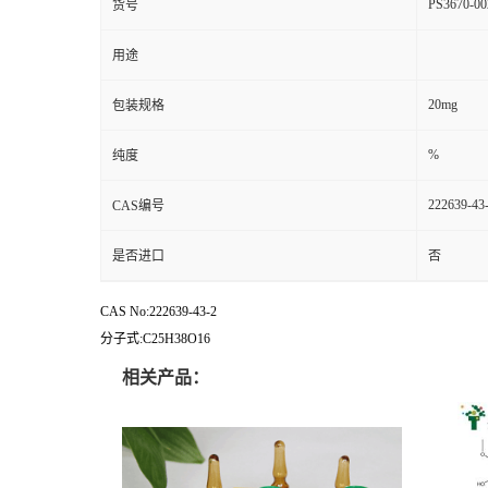
PS3670-00
货号
用途
20mg
包装规格
%
纯度
222639-43
CAS编号
是否进口
否
CAS No:222639-43-2
分子式:C25H38O16
相关产品：