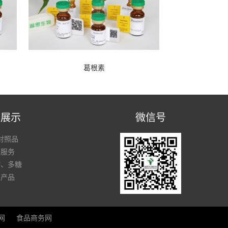
葛根素
品展示
微信号
对照品
术服务
物、多糖
货产品
网
食品商务网