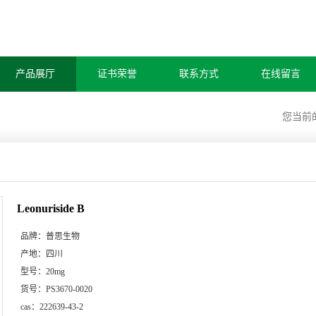
产品展厅
证书荣誉
联系方式
在线留言
您当前
Leonuriside B
品牌：
普思生物
产地：
四川
型号：
20mg
货号：
PS3670-0020
cas：
222639-43-2