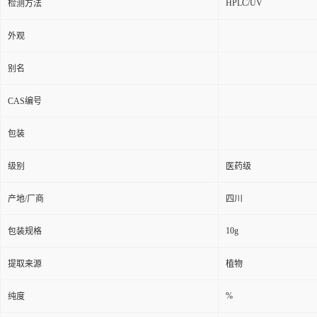
HPLC/UV
检测方法
外观
别名
CAS编号
包装
级别
医药级
产地/厂商
四川
10g
包装规格
提取来源
植物
%
纯度