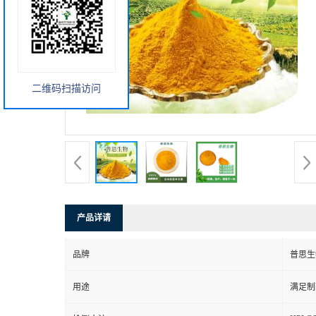
二维码扫描访问
产品详请
品牌
普思生
用途
满足制