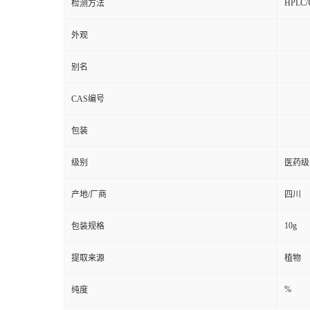
HPLC
检测方法
外观
别名
CAS编号
包装
级别
医药级
产地/厂商
四川
10g
包装规格
提取来源
植物
%
纯度