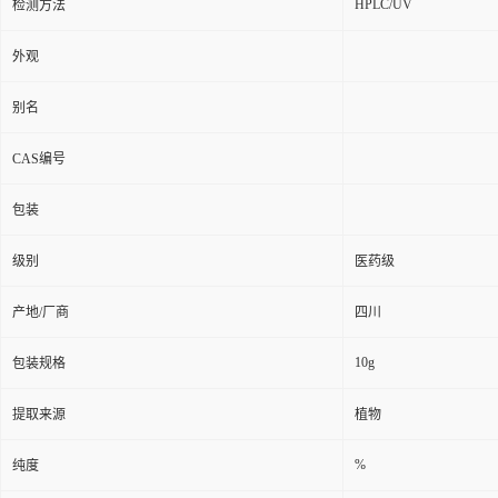
HPLC/UV
检测方法
外观
别名
CAS编号
包装
级别
医药级
产地/厂商
四川
10g
包装规格
提取来源
植物
%
纯度