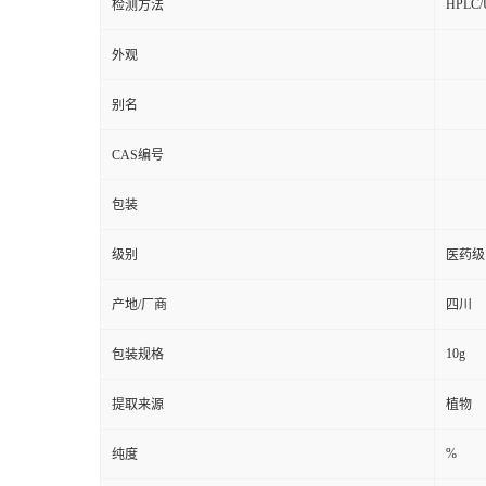
HPLC
检测方法
外观
别名
CAS编号
包装
级别
医药级
产地/厂商
四川
10g
包装规格
提取来源
植物
%
纯度