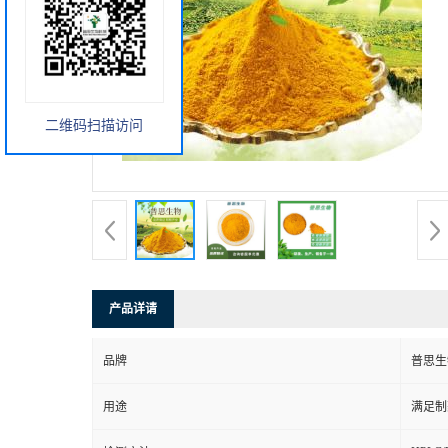
二维码扫描访问
产品详请
品牌
普思生
用途
满足制