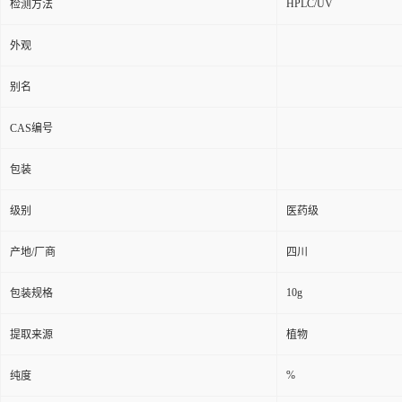
HPLC/UV
检测方法
外观
别名
CAS编号
包装
级别
医药级
产地/厂商
四川
10g
包装规格
提取来源
植物
%
纯度