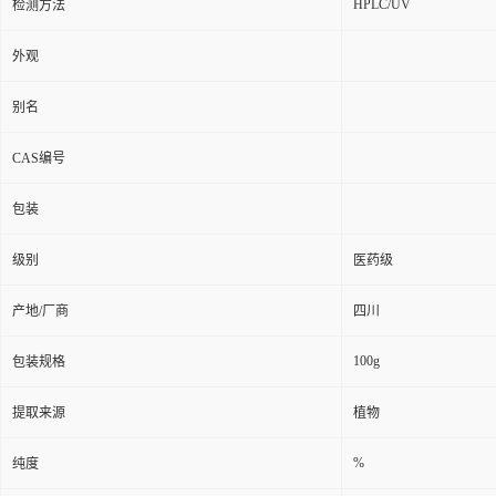
HPLC/UV
检测方法
外观
别名
CAS编号
包装
级别
医药级
产地/厂商
四川
100g
包装规格
提取来源
植物
%
纯度