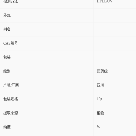
HPLC/UV
检测方法
外观
别名
CAS编号
包装
级别
医药级
产地/厂商
四川
10g
包装规格
提取来源
植物
%
纯度