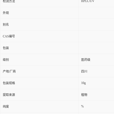
HPLC/UV
检测方法
外观
别名
CAS编号
包装
级别
医药级
产地/厂商
四川
10g
包装规格
提取来源
植物
%
纯度