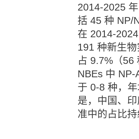
2014-2025
括
45
种
NP/
在
2014-202
191
种新生物
占
9.7%
（
56
NBEs
中
NP-
于
0-8
种，
是，中国、印
准中的占比持