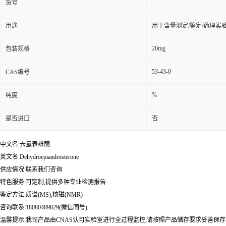
货号
用途
用于含量测定/鉴定/药理实
20mg
包装规格
53-43-0
CAS编号
%
纯度
是否进口
否
中文名:去氢表雄酮
英文名:Dehydroepiandrosterone
供应情况:联系我们咨询
特色服务:可定制,提供多种专业检测报告
鉴定方法:质谱(MS),核磁(NMR)
咨询联系:18080489829(微信同号)
温馨提示:我司产品由CNAS认可实验室进行全过程监控,请按照产品储存要求妥善保存