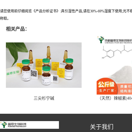
请您使用前仔细阅览《产品分析证书》:具引湿性产品,请在30%-69%湿度下使用;光
称取。
相关产品：
三尖杉宁碱
（天然）辣椒素|404
关于我们