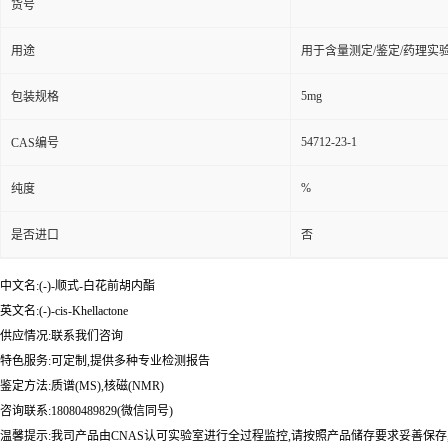
货号
用途
用于含量测定/鉴定/药理实
5mg
包装规格
54712-23-1
CAS编号
%
纯度
是否进口
否
中文名:(-)-顺式-白花前胡内酯
英文名:(-)-cis-Khellactone
供应情况:联系我们咨询
特色服务:可定制,提供多种专业检测报告
鉴定方法:质谱(MS),核磁(NMR)
咨询联系:18080489829(微信同号)
温馨提示:我司产品由CNAS认可实验室进行全过程监控,请按照产品储存要求妥善保存