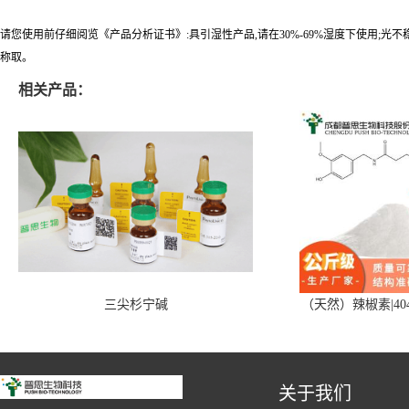
请您使用前仔细阅览《产品分析证书》:具引湿性产品,请在30%-69%湿度下使用;光
称取。
相关产品：
三尖杉宁碱
（天然）辣椒素|404
关于我们