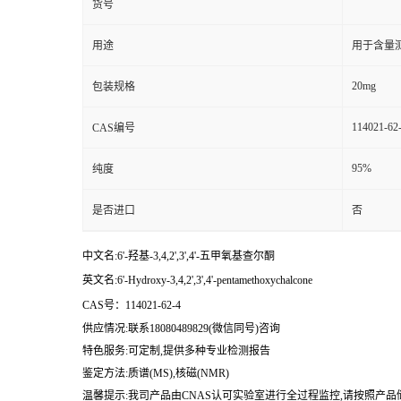
货号
用途
用于含量测
20mg
包装规格
114021-62
CAS编号
95%
纯度
是否进口
否
中文名:6'-羟基-3,4,2',3',4'-五甲氧基查尔酮
英文名:6'-Hydroxy-3,4,2',3',4'-pentamethoxychalcone
CAS号：114021-62-4
供应情况:联系18080489829(微信同号)咨询
特色服务:可定制,提供多种专业检测报告
鉴定方法:质谱(MS),核磁(NMR)
温馨提示:我司产品由CNAS认可实验室进行全过程监控,请按照产