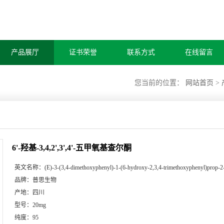
产品展厅
证书荣誉
联系方式
在线留言
您当前的位置：
网站首页
>
6'-羟基-3,4,2',3',4'-五甲氧基查尔酮
英文名称：
(E)-3-(3,4-dimethoxyphenyl)-1-(6-hydroxy-2,3,4-trimethoxyphenyl)prop-2
品牌：
普思生物
产地：
四川
型号：
20mg
纯度：
95