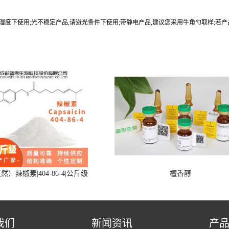
9%湿度下使用;光不稳定产品,请避光条件下使用;带静电产品,建议您采用牛角勺取样;若
然）辣椒素|404-86-4|公斤级
檀香醇
我们
新闻资讯
产