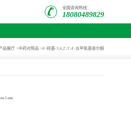
全国咨询热线：
18080489829
产品展厅
>
中药对照品
>
6'-羟基-3,4,2',3',4'-五甲氧基查尔酮
-en-1-one