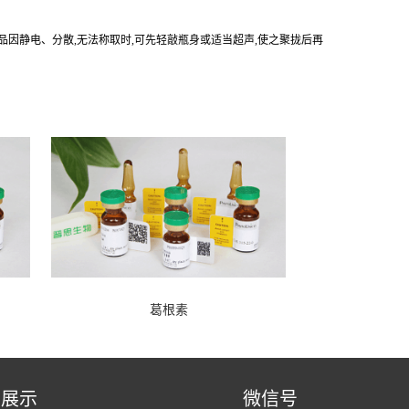
产品因静电、分散,无法称取时,可先轻敲瓶身或适当超声,使之聚拢后再
葛根素
品展示
微信号