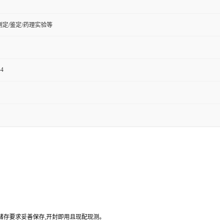
定/鉴定/药理实验等
-4
品储存要求妥善保存,开封即用且现配现测。