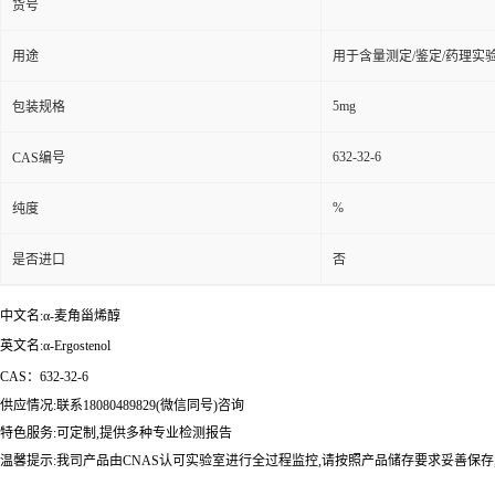
货号
用途
用于含量测定/鉴定/药理实
5mg
包装规格
632-32-6
CAS编号
%
纯度
是否进口
否
中文名:α-麦角甾烯醇
英文名:α-Ergostenol
CAS：632-32-6
供应情况:联系18080489829(微信同号)咨询
特色服务:可定制,提供多种专业检测报告
温馨提示:我司产品由CNAS认可实验室进行全过程监控,请按照产品储存要求妥善保存