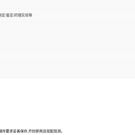
定/鉴定/药理实验等
品储存要求妥善保存,开封即用且现配现测。