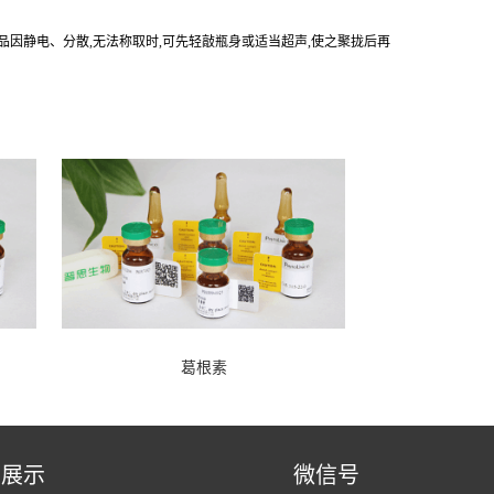
产品因静电、分散,无法称取时,可先轻敲瓶身或适当超声,使之聚拢后再
葛根素
品展示
微信号