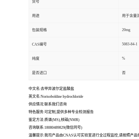
货号
用途
用于含量测
20mg
包装规格
5083-84-1
CAS编号
%
纯度
是否进口
否
中文名:去甲异波尔定盐酸盐
英文名:Norisoboldine hydrochloride
供应情况:联系我们咨询
特色服务:可定制,提供多种专业检测报告
鉴定方法:质谱(MS),核磁(NMR)
咨询联系:18080489829(微信同号)
温馨提示:我司产品由CNAS认可实验室进行全过程监控,请按照产