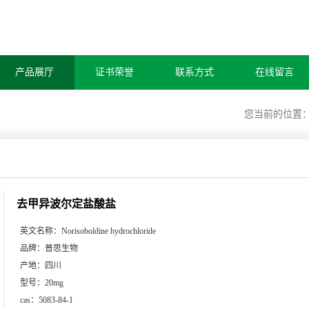
产品展厅
证书荣誉
联系方式
在线留言
您当前的位置
去甲异波尔定盐酸盐
英文名称：
Norisoboldine hydrochloride
品牌：
普思生物
产地：
四川
型号：
20mg
cas：
5083-84-1