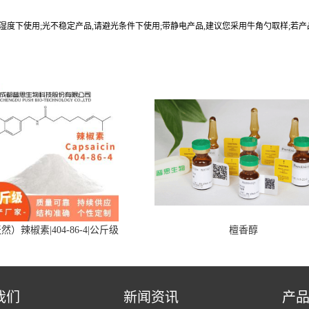
9%湿度下使用;光不稳定产品,请避光条件下使用;带静电产品,建议您采用牛角勺取样;若
然）辣椒素|404-86-4|公斤级
檀香醇
我们
新闻资讯
产