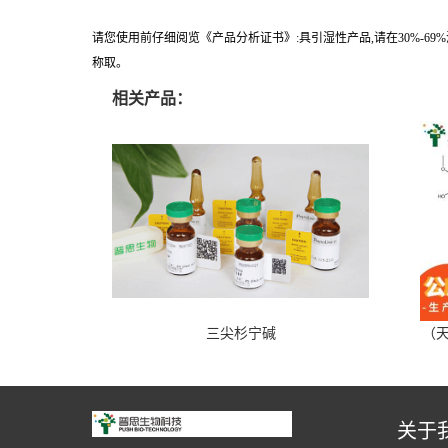
请您使用前仔细阅览《产品分析证书》:具引湿性产品,请在30%-6
称取。
相关产品：
三尖杉宁碱
（天
关于