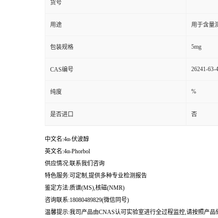
货号
用途
用于含量测
5mg
包装规格
26241-63-
CAS编号
%
纯度
是否进口
否
中文名:4α-伏波醇
英文名:4α-Phorbol
供应情况:联系我们咨询
特色服务:可定制,提供多种专业检测报告
鉴定方法:质谱(MS),核磁(NMR)
咨询联系:18080489829(微信同号)
温馨提示:我司产品由CNAS认可实验室进行全过程监控,请按照产