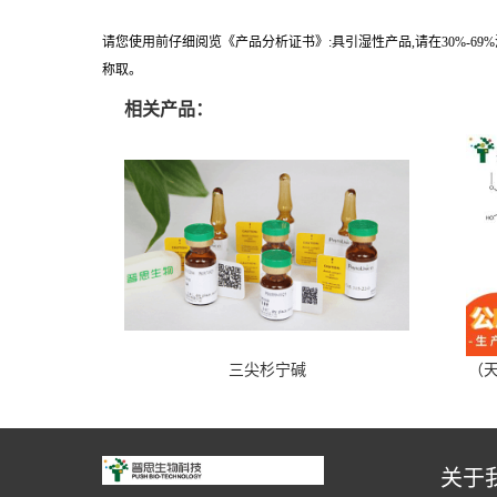
请您使用前仔细阅览《产品分析证书》:具引湿性产品,请在30%-6
称取。
相关产品：
三尖杉宁碱
（天
关于