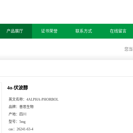
产品展厅
证书荣誉
联系方式
在线留言
您
4α-伏波醇
英文名称：
4ALPHA-PHORBOL
品牌：
普思生物
产地：
四川
型号：
5mg
cas：
26241-63-4