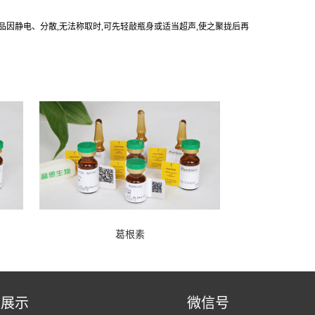
产品因静电、分散,无法称取时,可先轻敲瓶身或适当超声,使之聚拢后再
葛根素
品展示
微信号