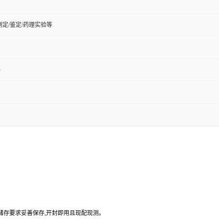
定/鉴定/药理实验等
4
品储存要求妥善保存,开封即用且现配现测。