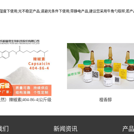
9%湿度下使用;光不稳定产品,请避光条件下使用;带静电产品,建议您采用牛角勺取样;若
然）辣椒素|404-86-4|公斤级
檀香醇
我们
新闻资讯
产