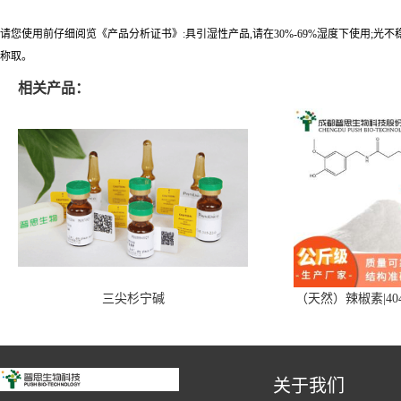
请您使用前仔细阅览《产品分析证书》:具引湿性产品,请在30%-69%湿度下使用;光
称取。
相关产品：
三尖杉宁碱
（天然）辣椒素|404
关于我们