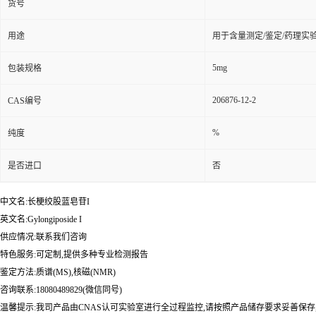
货号
用途
用于含量测定/鉴定/药理实
5mg
包装规格
206876-12-2
CAS编号
%
纯度
是否进口
否
中文名:长梗绞股蓝皂苷I
英文名:Gylongiposide I
供应情况:联系我们咨询
特色服务:可定制,提供多种专业检测报告
鉴定方法:质谱(MS),核磁(NMR)
咨询联系:18080489829(微信同号)
温馨提示:我司产品由CNAS认可实验室进行全过程监控,请按照产品储存要求妥善保存