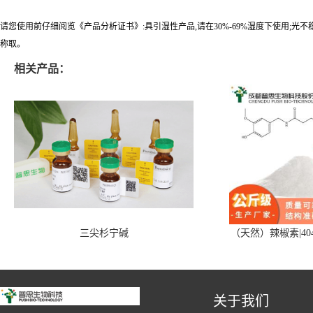
请您使用前仔细阅览《产品分析证书》:具引湿性产品,请在30%-69%湿度下使用;光
称取。
相关产品：
三尖杉宁碱
（天然）辣椒素|404
关于我们