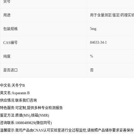
货号
用途
用于含量测定/鉴定/药理实
5mg
包装规格
84633-34-1
CAS编号
%
纯度
是否进口
否
中文名:天冬宁B
英文名:Asparanin B
供应情况:联系我们咨询
特色服务:可定制,提供多种专业检测报告
鉴定方法:质谱(MS),核磁(NMR)
咨询联系:18080489829(微信同号)
温馨提示:我司产品由CNAS认可实验室进行全过程监控,请按照产品储存要求妥善保存