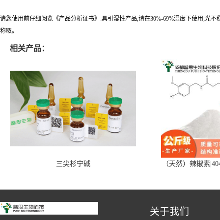
请您使用前仔细阅览《产品分析证书》:具引湿性产品,请在30%-69%湿度下使用;光
称取。
相关产品：
三尖杉宁碱
（天然）辣椒素|404
关于我们