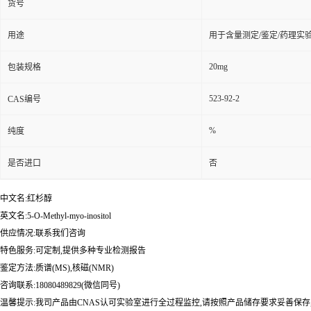
货号
用途
用于含量测定/鉴定/药理实
20mg
包装规格
523-92-2
CAS编号
%
纯度
是否进口
否
中文名:红杉醇
英文名:5-O-Methyl-myo-inositol
供应情况:联系我们咨询
特色服务:可定制,提供多种专业检测报告
鉴定方法:质谱(MS),核磁(NMR)
咨询联系:18080489829(微信同号)
温馨提示:我司产品由CNAS认可实验室进行全过程监控,请按照产品储存要求妥善保存