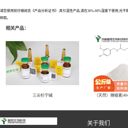
请您使用前仔细阅览《产品分析证书》:具引湿性产品,请在30%-69%湿度下使用;光
称取。
相关产品：
三尖杉宁碱
（天然）辣椒素|404
关于我们