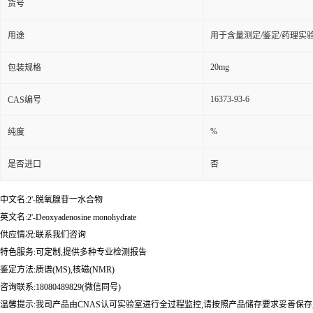
货号
用途
用于含量测定/鉴定/药理实
20mg
包装规格
16373-93-6
CAS编号
%
纯度
是否进口
否
中文名:2'-脱氧腺苷一水合物
英文名:2'-Deoxyadenosine monohydrate
供应情况:联系我们咨询
特色服务:可定制,提供多种专业检测报告
鉴定方法:质谱(MS),核磁(NMR)
咨询联系:18080489829(微信同号)
温馨提示:我司产品由CNAS认可实验室进行全过程监控,请按照产品储存要求妥善保存