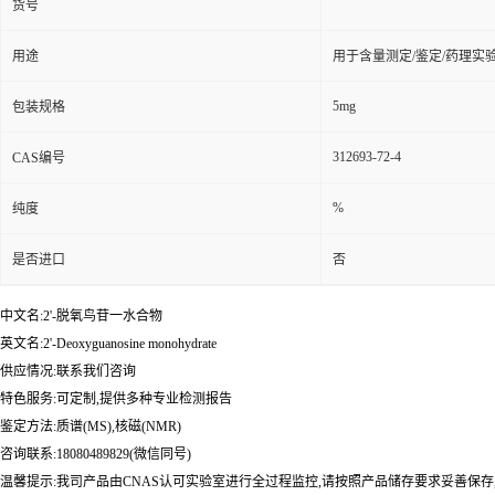
货号
用途
用于含量测定/鉴定/药理实
5mg
包装规格
312693-72-4
CAS编号
%
纯度
是否进口
否
中文名:2'-脱氧鸟苷一水合物
英文名:2'-Deoxyguanosine monohydrate
供应情况:联系我们咨询
特色服务:可定制,提供多种专业检测报告
鉴定方法:质谱(MS),核磁(NMR)
咨询联系:18080489829(微信同号)
温馨提示:我司产品由CNAS认可实验室进行全过程监控,请按照产品储存要求妥善保存