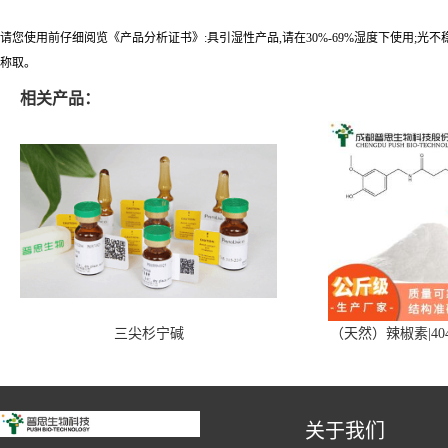
请您使用前仔细阅览《产品分析证书》:具引湿性产品,请在30%-69%湿度下使用;光
称取。
相关产品：
三尖杉宁碱
（天然）辣椒素|404
关于我们