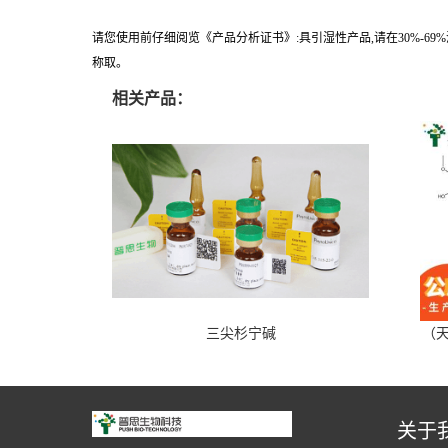
请您使用前仔细阅览《产品分析证书》:具引湿性产品,请在30%-6
称取。
相关产品：
三尖杉宁碱
（天
关于