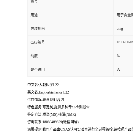
货号
用途
用于含量测
5mg
包装规格
1613700-0
CAS编号
%
纯度
是否进口
否
中文名:大戟因子L22
英文名:Euphorbia factor L22
供应情况:联系我们咨询
特色服务:可定制,提供多种专业检测报告
鉴定方法:质谱(MS),核磁(NMR)
咨询联系:18080489829(微信同号)
温馨提示:我司产品由CNAS认可实验室进行全过程监控,请按照产