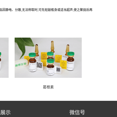
产品因静电、分散,无法称取时,可先轻敲瓶身或适当超声,使之聚拢后再
葛根素
品展示
微信号