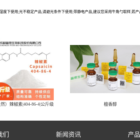
9%湿度下使用;光不稳定产品,请避光条件下使用;带静电产品,建议您采用牛角勺取样;若
然）辣椒素|404-86-4|公斤级
檀香醇
我们
新闻资讯
产