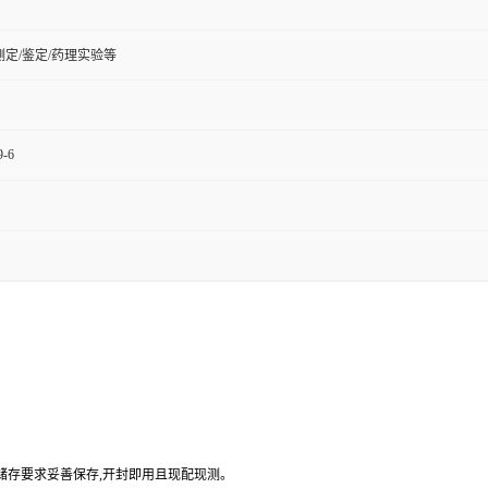
定/鉴定/药理实验等
9-6
品储存要求妥善保存,开封即用且现配现测。