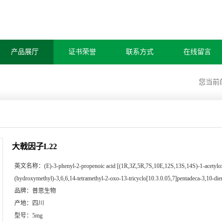
产品展厅
证书荣誉
联系方式
在线留言
您当前
大戟因子L22
英文名称：
(E)-3-phenyl-2-propenoic acid [(1R,3Z,5R,7S,10E,12S,13S,14S)-1-acetylo
(hydroxymethyl)-3,6,6,14-tetramethyl-2-oxo-13-tricyclo[10.3.0.05,7]pentadeca-3,10-dien
品牌：
普思生物
产地：
四川
型号：
5mg