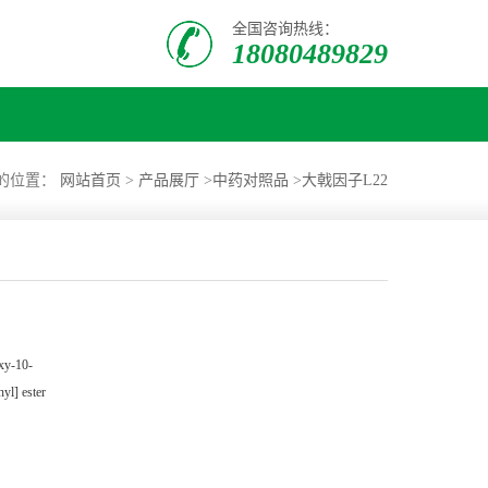
全国咨询热线：
18080489829
的位置：
网站首页
>
产品展厅
>
中药对照品
>
大戟因子L22
xy-10-
yl] ester