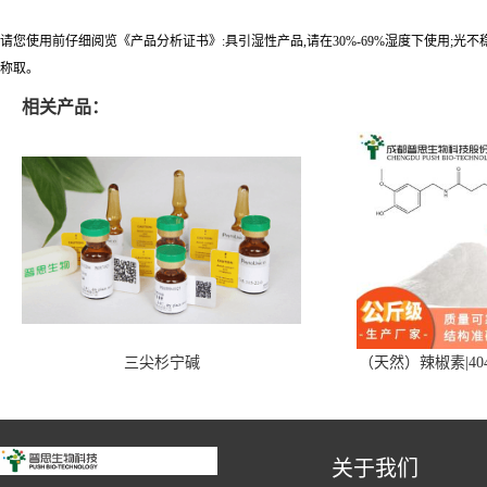
请您使用前仔细阅览《产品分析证书》:具引湿性产品,请在30%-69%湿度下使用;光
称取。
相关产品：
三尖杉宁碱
（天然）辣椒素|404
关于我们