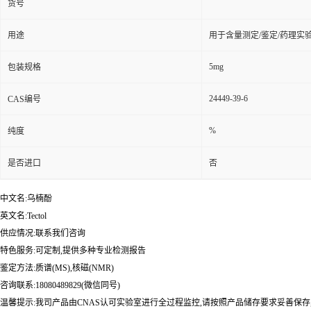
货号
用途
用于含量测定/鉴定/药理实
5mg
包装规格
24449-39-6
CAS编号
%
纯度
是否进口
否
中文名:乌楠酚
英文名:Tectol
供应情况:联系我们咨询
特色服务:可定制,提供多种专业检测报告
鉴定方法:质谱(MS),核磁(NMR)
咨询联系:18080489829(微信同号)
温馨提示:我司产品由CNAS认可实验室进行全过程监控,请按照产品储存要求妥善保存