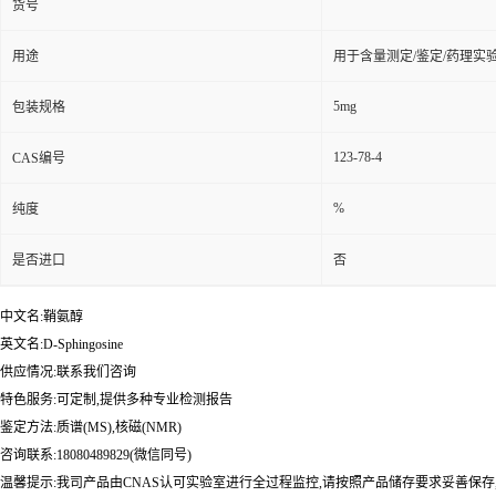
货号
用途
用于含量测定/鉴定/药理实
5mg
包装规格
123-78-4
CAS编号
%
纯度
是否进口
否
中文名:鞘氨醇
英文名:D-Sphingosine
供应情况:联系我们咨询
特色服务:可定制,提供多种专业检测报告
鉴定方法:质谱(MS),核磁(NMR)
咨询联系:18080489829(微信同号)
温馨提示:我司产品由CNAS认可实验室进行全过程监控,请按照产品储存要求妥善保存