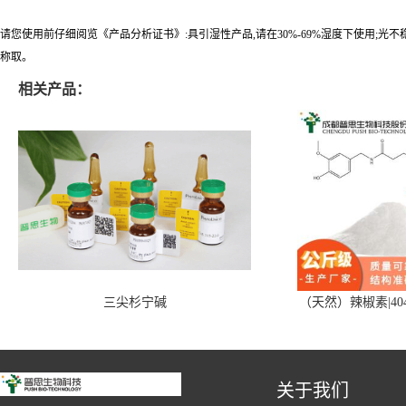
请您使用前仔细阅览《产品分析证书》:具引湿性产品,请在30%-69%湿度下使用;光
称取。
相关产品：
三尖杉宁碱
（天然）辣椒素|404
关于我们