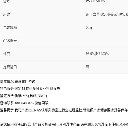
PS3867-0005
货号
用途
用于含量测定/鉴定/药理实
5mg
包装规格
CAS编号
98.0%(HPLC)%
纯度
是否进口
否
供应情况:联系我们咨询
特色服务:可定制,提供多种专业检测报告
鉴定方法:质谱(MS),核磁(NMR)
咨询联系:18080489829(微信同号)
温馨提示:我司产品由CNAS认可实验室进行全过程监控,请按照产品储存要求妥善保存
请您使用前仔细阅览《产品分析证书》:具引湿性产品,请在30%-69%湿度下使用;光