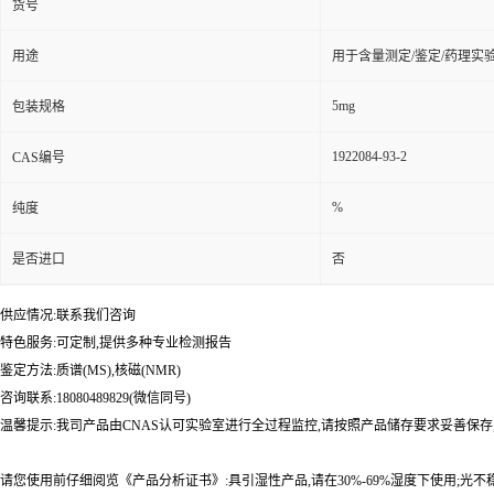
货号
用途
用于含量测定/鉴定/药理实
5mg
包装规格
1922084-93-2
CAS编号
%
纯度
是否进口
否
供应情况:联系我们咨询
特色服务:可定制,提供多种专业检测报告
鉴定方法:质谱(MS),核磁(NMR)
咨询联系:18080489829(微信同号)
温馨提示:我司产品由CNAS认可实验室进行全过程监控,请按照产品储存要求妥善保存
请您使用前仔细阅览《产品分析证书》:具引湿性产品,请在30%-69%湿度下使用;光