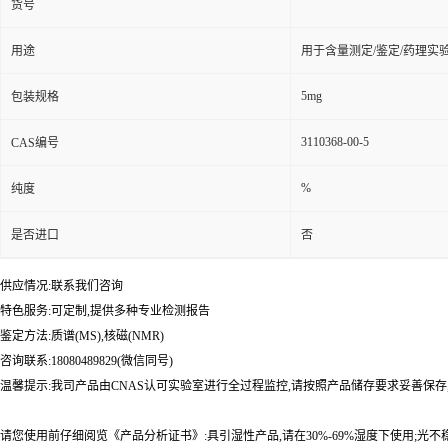
货号
用途
用于含量测定/鉴定/药理实
5mg
包装规格
3110368-00-5
CAS编号
%
纯度
是否进口
否
供应情况:联系我们咨询
特色服务:可定制,提供多种专业检测报告
鉴定方法:质谱(MS),核磁(NMR)
咨询联系:18080489829(微信同号)
温馨提示:我司产品由CNAS认可实验室进行全过程监控,请按照产品储存要求妥善保存
请您使用前仔细阅览《产品分析证书》:具引湿性产品,请在30%-69%湿度下使用;光