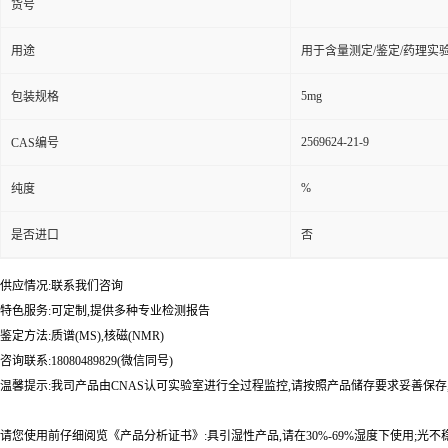
货号
用途
用于含量测定/鉴定/药理实
5mg
包装规格
2569624-21-9
CAS编号
%
纯度
是否进口
否
供应情况:联系我们咨询
特色服务:可定制,提供多种专业检测报告
鉴定方法:质谱(MS),核磁(NMR)
咨询联系:18080489829(微信同号)
温馨提示:我司产品由CNAS认可实验室进行全过程监控,请按照产品储存要求妥善保存
请您使用前仔细阅览《产品分析证书》:具引湿性产品,请在30%-69%湿度下使用;光