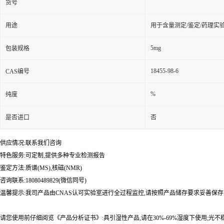
货号
用途
用于含量测定/鉴定/药理实
5mg
包装规格
18455-98-6
CAS编号
%
纯度
是否进口
否
供应情况:联系我们咨询
特色服务:可定制,提供多种专业检测报告
鉴定方法:质谱(MS),核磁(NMR)
咨询联系:18080489829(微信同号)
温馨提示:我司产品由CNAS认可实验室进行全过程监控,请按照产品储存要求妥善保存
请您使用前仔细阅览《产品分析证书》:具引湿性产品,请在30%-69%湿度下使用;光