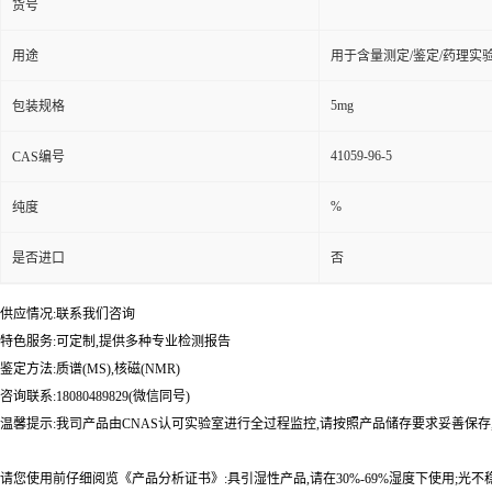
货号
用途
用于含量测定/鉴定/药理实
5mg
包装规格
41059-96-5
CAS编号
%
纯度
是否进口
否
供应情况:联系我们咨询
特色服务:可定制,提供多种专业检测报告
鉴定方法:质谱(MS),核磁(NMR)
咨询联系:18080489829(微信同号)
温馨提示:我司产品由CNAS认可实验室进行全过程监控,请按照产品储存要求妥善保存
请您使用前仔细阅览《产品分析证书》:具引湿性产品,请在30%-69%湿度下使用;光