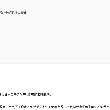
定/鉴定/药理实验等
7
品储存要求妥善保存,开封即用且现配现测。
9%湿度下使用;光不稳定产品,请避光条件下使用;带静电产品,建议您采用牛角勺取样;若