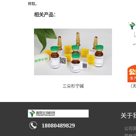
称取。
相关产品：
三尖杉宁碱
（天
关于
18080489829
公司