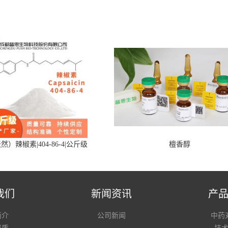
然）辣椒素|404-86-4|公斤级
檀香醇
我们
新闻资讯
产
简介
公司新闻
中药