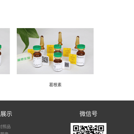
葛根素
品展示
微信号
对照品