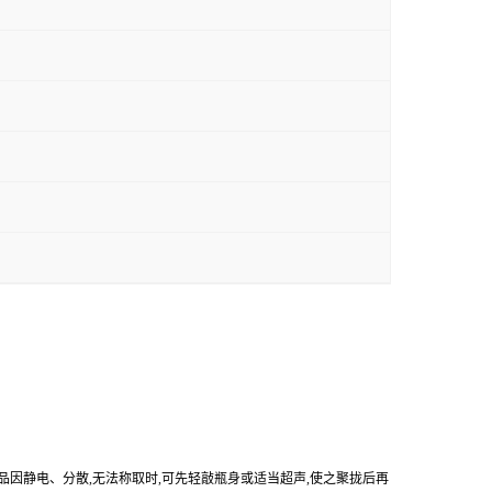
产品因静电、分散,无法称取时,可先轻敲瓶身或适当超声,使之聚拢后再