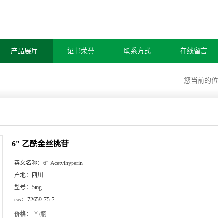
产品展厅
证书荣誉
联系方式
在线留言
您当前的
6''-乙酰金丝桃苷
英文名称：
6''-Acetylhyperin
产地：
四川
型号：
5mg
cas：
72659-75-7
价格：
￥/瓶