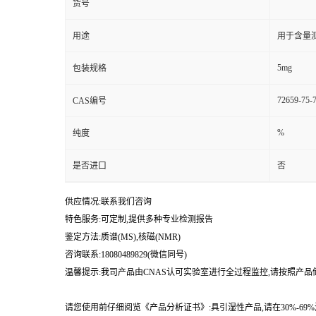
货号
用途
用于含量测
5mg
包装规格
72659-75-
CAS编号
%
纯度
是否进口
否
供应情况:联系我们咨询
特色服务:可定制,提供多种专业检测报告
鉴定方法:质谱(MS),核磁(NMR)
咨询联系:18080489829(微信同号)
温馨提示:我司产品由CNAS认可实验室进行全过程监控,请按照产
请您使用前仔细阅览《产品分析证书》:具引湿性产品,请在30%-6