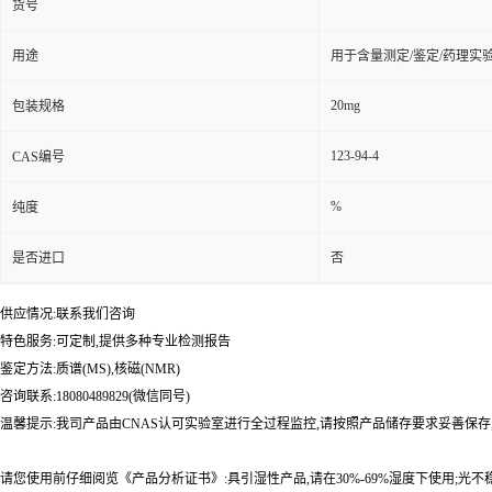
货号
用途
用于含量测定/鉴定/药理实
20mg
包装规格
123-94-4
CAS编号
%
纯度
是否进口
否
供应情况:联系我们咨询
特色服务:可定制,提供多种专业检测报告
鉴定方法:质谱(MS),核磁(NMR)
咨询联系:18080489829(微信同号)
温馨提示:我司产品由CNAS认可实验室进行全过程监控,请按照产品储存要求妥善保存
请您使用前仔细阅览《产品分析证书》:具引湿性产品,请在30%-69%湿度下使用;光