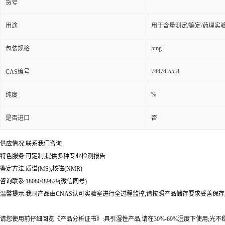
货号
用途
用于含量测定/鉴定/药理实
5mg
包装规格
74474-55-8
CAS编号
%
纯度
是否进口
否
供应情况:联系我们咨询
特色服务:可定制,提供多种专业检测报告
鉴定方法:质谱(MS),核磁(NMR)
咨询联系:18080489829(微信同号)
温馨提示:我司产品由CNAS认可实验室进行全过程监控,请按照产品储存要求妥善保存
请您使用前仔细阅览《产品分析证书》:具引湿性产品,请在30%-69%湿度下使用;光