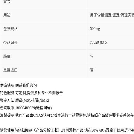
货号
用途
用于含量测定/鉴定/药理实
500mg
包装规格
77029-83-5
CAS编号
%
纯度
是否进口
否
供应情况:联系我们咨询
特色服务:可定制,提供多种专业检测报告
鉴定方法:质谱(MS),核磁(NMR)
咨询联系:18080489829(微信同号)
温馨提示:我司产品由CNAS认可实验室进行全过程监控,请按照产品储存要求妥善保存
请您使用前仔细阅览《产品分析证书》:具引湿性产品,请在30%-69%湿度下使用;光