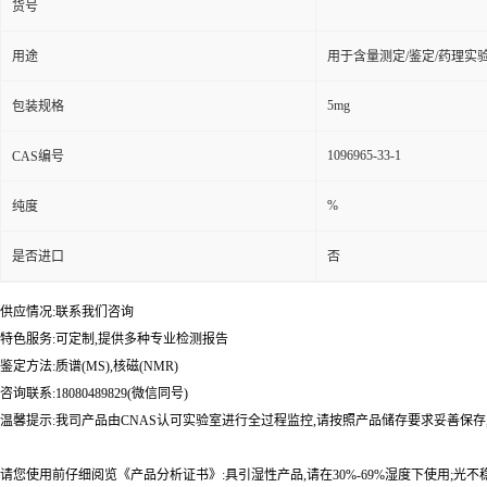
货号
用途
用于含量测定/鉴定/药理实
5mg
包装规格
1096965-33-1
CAS编号
%
纯度
是否进口
否
供应情况:联系我们咨询
特色服务:可定制,提供多种专业检测报告
鉴定方法:质谱(MS),核磁(NMR)
咨询联系:18080489829(微信同号)
温馨提示:我司产品由CNAS认可实验室进行全过程监控,请按照产品储存要求妥善保存
请您使用前仔细阅览《产品分析证书》:具引湿性产品,请在30%-69%湿度下使用;光