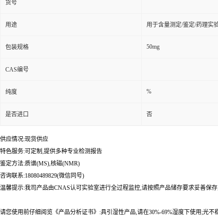
货号
用途
用于含量测定/鉴定/药理实
50mg
包装规格
CAS编号
%
纯度
是否进口
否
供应情况:现货供应
特色服务:可定制,提供多种专业检测报告
鉴定方法:质谱(MS),核磁(NMR)
咨询联系:18080489829(微信同号)
温馨提示:我司产品由CNAS认可实验室进行全过程监控,请按照产品储存要求妥善保存
请您使用前仔细阅览《产品分析证书》:具引湿性产品,请在30%-69%湿度下使用;光