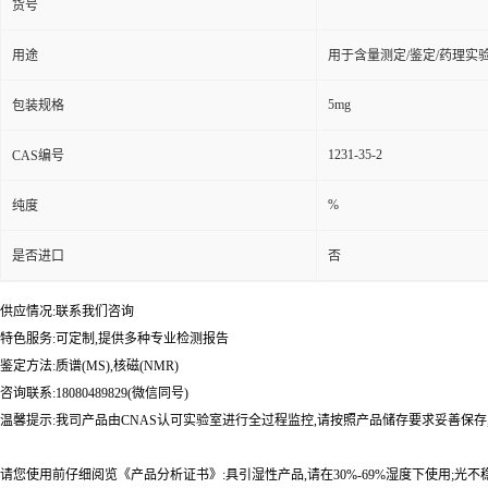
货号
用途
用于含量测定/鉴定/药理实
5mg
包装规格
1231-35-2
CAS编号
%
纯度
是否进口
否
供应情况:联系我们咨询
特色服务:可定制,提供多种专业检测报告
鉴定方法:质谱(MS),核磁(NMR)
咨询联系:18080489829(微信同号)
温馨提示:我司产品由CNAS认可实验室进行全过程监控,请按照产品储存要求妥善保存
请您使用前仔细阅览《产品分析证书》:具引湿性产品,请在30%-69%湿度下使用;光