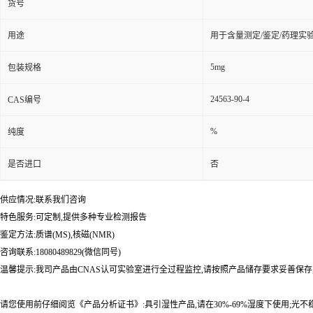
货号
用途
用于含量测定/鉴定/药理实
5mg
包装规格
24563-90-4
CAS编号
%
纯度
是否进口
否
供应情况:联系我们咨询
特色服务:可定制,提供多种专业检测报告
鉴定方法:质谱(MS),核磁(NMR)
咨询联系:18080489829(微信同号)
温馨提示:我司产品由CNAS认可实验室进行全过程监控,请按照产品储存要求妥善保存
请您使用前仔细阅览《产品分析证书》:具引湿性产品,请在30%-69%湿度下使用;光