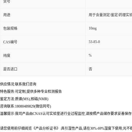
货号
用途
用于含量测定/鉴定/药理实
10mg
包装规格
53-85-0
CAS编号
%
纯度
是否进口
否
供应情况:联系我们咨询
特色服务:可定制,提供多种专业检测报告
鉴定方法:质谱(MS),核磁(NMR)
咨询联系:18080489829(微信同号)
温馨提示:我司产品由CNAS认可实验室进行全过程监控,请按照产品储存要求妥善保存
请您使用前仔细阅览《产品分析证书》:具引湿性产品,请在30%-69%湿度下使用;光