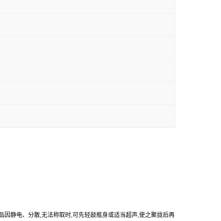
产品因静电、分散,无法称取时,可先轻敲瓶身或适当超声,使之聚拢后再