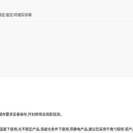
定/鉴定/药理实验等
4
品储存要求妥善保存,开封即用且现配现测。
9%湿度下使用;光不稳定产品,请避光条件下使用;带静电产品,建议您采用牛角勺取样;若