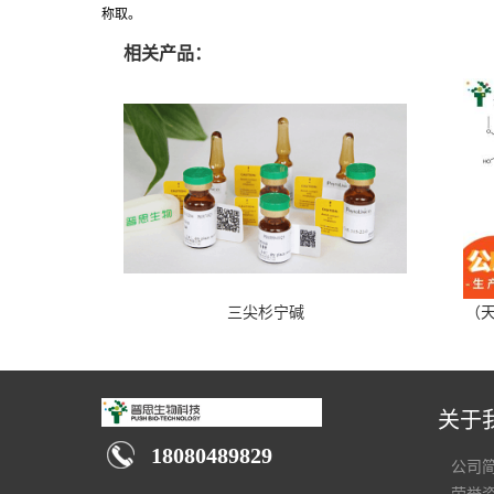
称取。
相关产品：
三尖杉宁碱
（天
关于
18080489829
公司