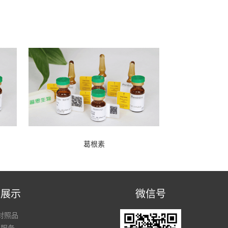
葛根素
品展示
微信号
对照品