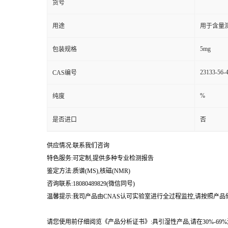
货号
用途
用于含量测
5mg
包装规格
23133-56-
CAS编号
%
纯度
是否进口
否
供应情况:联系我们咨询
特色服务:可定制,提供多种专业检测报告
鉴定方法:质谱(MS),核磁(NMR)
咨询联系:18080489829(微信同号)
温馨提示:我司产品由CNAS认可实验室进行全过程监控,请按照产
请您使用前仔细阅览《产品分析证书》:具引湿性产品,请在30%-6