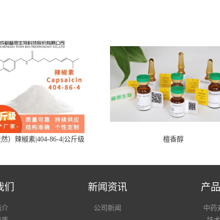
然）辣椒素|404-86-4|公斤级
檀香醇
我们
新闻资讯
产
简介
公司新闻
中药