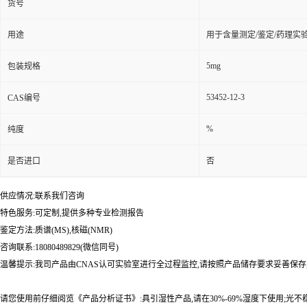
货号
用途
用于含量测定/鉴定/药理实
5mg
包装规格
53452-12-3
CAS编号
%
纯度
是否进口
否
供应情况:联系我们咨询
特色服务:可定制,提供多种专业检测报告
鉴定方法:质谱(MS),核磁(NMR)
咨询联系:18080489829(微信同号)
温馨提示:我司产品由CNAS认可实验室进行全过程监控,请按照产品储存要求妥善保存
请您使用前仔细阅览《产品分析证书》:具引湿性产品,请在30%-69%湿度下使用;光