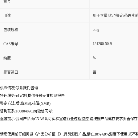
货号
用途
用于含量测定/鉴定/药理实
5mg
包装规格
151200-50-9
CAS编号
%
纯度
是否进口
否
供应情况:联系我们咨询
特色服务:可定制,提供多种专业检测报告
鉴定方法:质谱(MS),核磁(NMR)
咨询联系:18080489829(微信同号)
温馨提示:我司产品由CNAS认可实验室进行全过程监控,请按照产品储存要求妥善保存
请您使用前仔细阅览《产品分析证书》:具引湿性产品,请在30%-69%湿度下使用;光